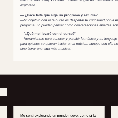
máxima velocidad). Opcional: quieres tengan un instrumento, e
explorarlo.
—¨¿Hace falta que siga un programa y estudie?¨
—Mi objetivo con este curso es despertar tu curiosidad por la 
programa. Lo pueden pensar como conversaciones abiertas sob
—¨¿Qué me llevaré con el curso?¨
—Herramientas para conocer y percibir la música y su lenguaje
para quienes se quieran iniciar en la música, aunque con ella 
sino llevar una vida más musical.
Me sentí explorando un mundo nuevo, como si la