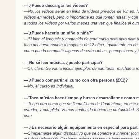
—¨¿Puedo descargar los vídeos?¨
—
No, los vídeos serán en links de vídeos privados de Vimeo. 
vídeos en redes), pero lo importante es que tomen notas, y con 
a todos los vídeos por varios meses una vez que finalice el cur
—¨¿Puede hacerlo un niño o niña?¨
—
Si bien el lenguaje y contenido de este curso será apto para to
foco del curso apunta a mayores de 12 años. Igualmente no desc
curso pueda compartir algunas de estas ideas, percepciones y 
—¨No sé leer música, ¿puedo participar?¨
—
Sí, claro. Se van a incluir ejemplos de partituras, muchas a m
—¨¿Puedo compartir el curso con otra persona (2X1)?¨
—No, el curso es individual.
—¨Toco música hace tiempo y busco desarrollarme como mús
—Tengo otro curso que se llama Curso de Cuarentena, en ese ex
estudio, y cumplirla. Vemos contenido teórico en profundidad.
este.
—¨¿Es necesario algún equipamiento en especial para parti
—Simplemente algún dispositivo que se conecte a internet (compu