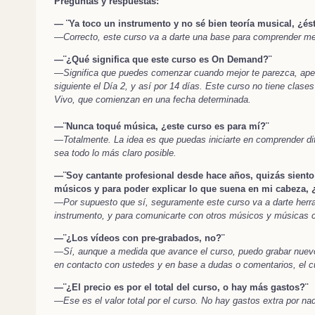
Preguntas y respuestas:
— ¨Ya toco un instrumento y no sé bien teoría musical, ¿és
—
Correcto, este curso va a darte una base para comprender mej
—¨¿Qué significa que este curso es On Demand?¨
—
Significa que puedes comenzar cuando mejor te parezca, apena
siguiente el Día 2, y así por 14 días. Este curso no tiene clases
Vivo, que comienzan en una fecha determinada.
—¨Nunca toqué música, ¿este curso es para mí?¨
—
Totalmente. La idea es que puedas iniciarte en comprender d
sea todo lo más claro posible.
—¨Soy cantante profesional desde hace años, quizás siento
músicos y para poder explicar lo que suena en mi cabeza, 
—
Por supuesto que sí, seguramente este curso va a darte her
instrumento, y para comunicarte con otros músicos y músicas 
—¨¿Los vídeos con pre-grabados, no?¨
—
Sí, aunque a medida que avance el curso, puedo grabar nuevo
en contacto con ustedes y en base a dudas o comentarios, el cu
—¨¿El precio es por el total del curso, o hay más gastos?¨
—
Ese es el valor total por el curso. No hay gastos extra por n